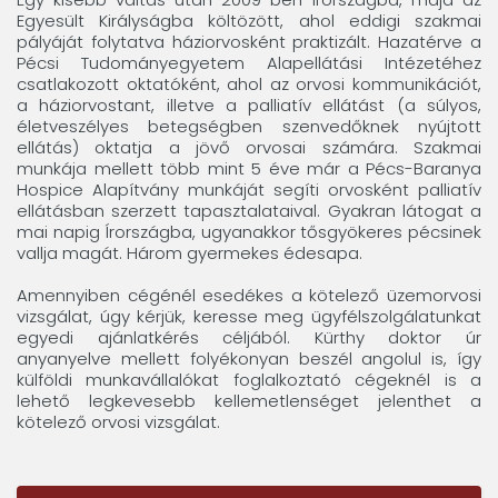
Egyesült Királyságba költözött, ahol eddigi szakmai
pályáját folytatva háziorvosként praktizált. Hazatérve a
Pécsi Tudományegyetem Alapellátási Intézetéhez
csatlakozott oktatóként, ahol az orvosi kommunikációt,
a háziorvostant, illetve a palliatív ellátást (a súlyos,
életveszélyes betegségben szenvedőknek nyújtott
ellátás) oktatja a jövő orvosai számára. Szakmai
munkája mellett több mint 5 éve már a Pécs-Baranya
Hospice Alapítvány munkáját segíti orvosként palliatív
ellátásban szerzett tapasztalataival. Gyakran látogat a
mai napig Írországba, ugyanakkor tősgyökeres pécsinek
vallja magát. Három gyermekes édesapa.
Amennyiben cégénél esedékes a kötelező üzemorvosi
vizsgálat, úgy kérjük, keresse meg ügyfélszolgálatunkat
egyedi ajánlatkérés céljából. Kürthy doktor úr
anyanyelve mellett folyékonyan beszél angolul is, így
külföldi munkavállalókat foglalkoztató cégeknél is a
lehető legkevesebb kellemetlenséget jelenthet a
kötelező orvosi vizsgálat.