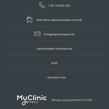
+36 72 820 422
7621 Pécs, Mátyás király utca 28.
info@myclinicpecs.hu
Adatkezelési nyilatkozat
ÁSZF
MyClinic Plus
Minden jog fenntartva © 2019