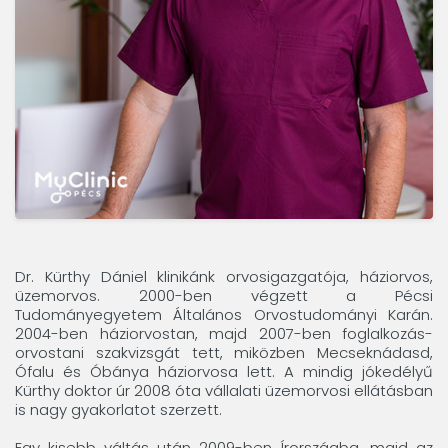
Dr. Kürthy Dániel klinikánk orvosigazgatója, háziorvos,
üzemorvos. 2000-ben végzett a Pécsi
Tudományegyetem Általános Orvostudományi Karán.
2004-ben háziorvostan, majd 2007-ben foglalkozás-
orvostani szakvizsgát tett, miközben Mecseknádasd,
Ófalu és Óbánya háziorvosa lett. A mindig jókedélyű
Kürthy doktor úr 2008 óta vállalati üzemorvosi ellátásban
is nagy gyakorlatot szerzett.
Egy kisebb váltás után 2009-ben Írországba, majd az