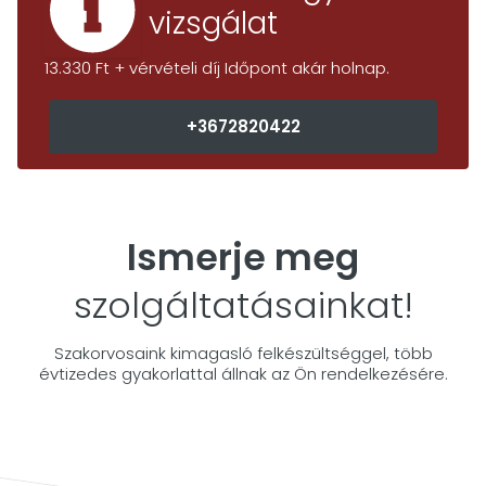
vizsgálat
13.330 Ft + vérvételi díj Időpont akár holnap.
+3672820422
Ismerje meg
szolgáltatásainkat!
Szakorvosaink kimagasló felkészültséggel, több
évtizedes gyakorlattal állnak az Ön rendelkezésére.