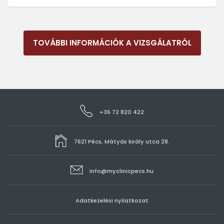
TOVÁBBI INFORMÁCIÓK A VIZSGÁLATRÓL
+36 72 820 422
7621 Pécs, Mátyás király utca 28.
info@myclinicpecs.hu
Adatkezelési nyilatkozat