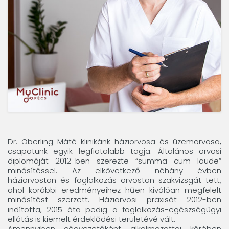
Dr. Oberling Máté klinikánk háziorvosa és üzemorvosa,
csapatunk egyik legfiatalabb tagja. Általános orvosi
diplomáját 2012-ben szerezte “summa cum laude”
minősítéssel. Az elkövetkező néhány évben
háziorvostan és foglalkozás-orvostan szakvizsgát tett,
ahol korábbi eredményeihez hűen kiválóan megfelelt
minősítést szerzett. Háziorvosi praxisát 2012-ben
indította, 2015 óta pedig a foglalkozás-egészségügyi
ellátás is kiemelt érdeklődési területévé vált.
Amennyiben cégvezetőként alkalmazottai körében