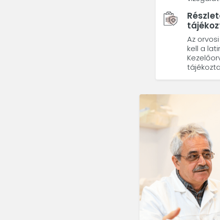
Részlet
tájéko
Az orvos
kell a la
Kezelőor
tájékozta