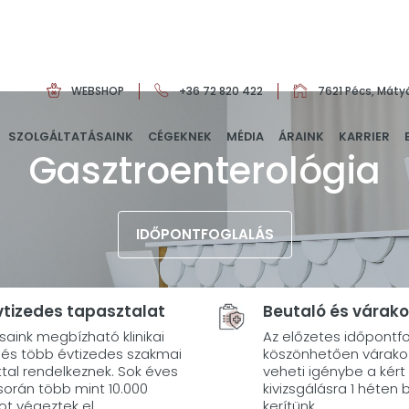
WEBSHOP
+36 72 820 422
7621 Pécs, Mátyá
SZOLGÁLTATÁSAINK
CÉGEKNEK
MÉDIA
ÁRAINK
KARRIER
Gasztroenterológia
IDŐPONTFOGLALÁS
tizedes tapasztalat
Beutaló és várako
saink megbízható klinikai
Az előzetes időpontf
l és több évtizedes szakmai
köszönhetően várakoz
ttal rendelkeznek. Sok éves
veheti igénybe a kért 
során több mint 10.000
kivizsgálásra 1 héten b
ot végeztek el.
kerítünk.