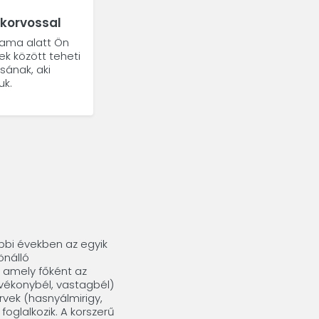
akorvossal
tama alatt Ön
k között teheti
sának, aki
uk.
bbi években az egyik
önálló
 amely főként az
ékonybél, vastagbél)
vek (hasnyálmirigy,
foglalkozik. A korszerű