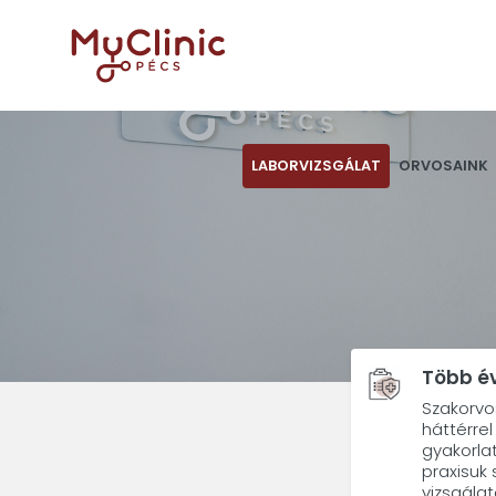
LABORVIZSGÁLAT
ORVOSAINK
Több év
Szakorvo
háttérre
gyakorla
praxisuk 
vizsgálat