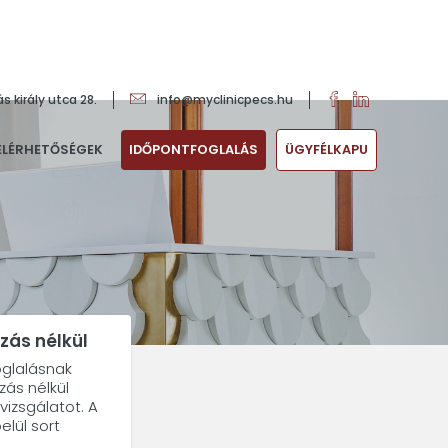
s király utca 28.
info@myclinicpecs.hu
ELÉRHETŐSÉGEK
IDŐPONTFOGLALÁS
ÜGYFÉLKAPU
zás nélkül
oglalásnak
ás nélkül
vizsgálatot. A
elül sort