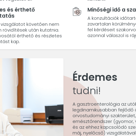
es és érthető
Minőségi idő a sz
ztatás
A konzultációk időtar
zavartalan körülménye
i vizsgálatot követően nem
fel kérdéseit szakorvo
tin rövidítések után kutatnia.
azonnal válaszol is ráj
vosától érthető és részletes
tást kap.
Érdemes
tudni!
A gasztroenterológia az utó
legdinamikusabban fejlődő 
orvostudományi szakterület,
emésztőrendszer (gyomor, v
és az ehhez kapcsolódó szer
máj, nyelőcső) vizsgálatával 