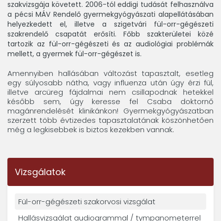
szakvizsgája követett. 2006-tól eddigi tudását felhasználva
a pécsi MÁV Rendelő gyermekgyógyászati alapellátásában
helyezkedett el, illetve a szigetvári fül-orr-gégészeti
szakrendelő csapatát erősíti. Főbb szakterületei közé
tartozik az fül-orr-gégészeti és az audiológiai problémák
mellett, a gyermek fül-orr-gégészet is.
Amennyiben hallásában változást tapasztalt, esetleg
egy súlyosabb nátha, vagy influenza után úgy érzi fül,
illetve arcüreg fájdalmai nem csillapodnak hetekkel
később sem, úgy keresse fel Csaba doktornő
magánrendelését klinikánkon! Gyermekgyógyászatban
szerzett több évtizedes tapasztalatának köszönhetően
még a legkisebbek is biztos kezekben vannak.
Vizsgálatok
Fül-orr-gégészeti szakorvosi vizsgálat
Hallásvizsgálat audiogrammal / tympanometerrel