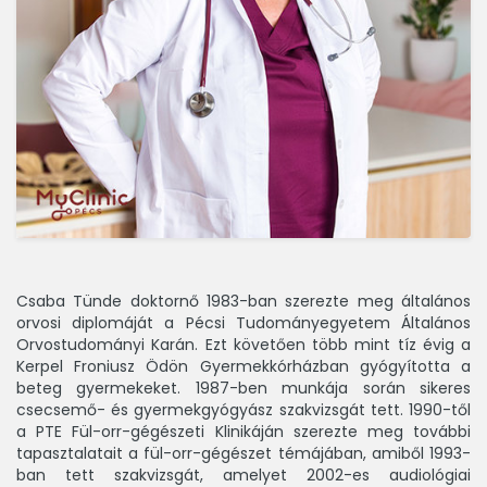
Csaba Tünde doktornő 1983-ban szerezte meg általános
orvosi diplomáját a Pécsi Tudományegyetem Általános
Orvostudományi Karán. Ezt követően több mint tíz évig a
Kerpel Froniusz Ödön Gyermekkórházban gyógyította a
beteg gyermekeket. 1987-ben munkája során sikeres
csecsemő- és gyermekgyógyász szakvizsgát tett. 1990-től
a PTE Fül-orr-gégészeti Klinikáján szerezte meg további
tapasztalatait a fül-orr-gégészet témájában, amiből 1993-
ban tett szakvizsgát, amelyet 2002-es audiológiai