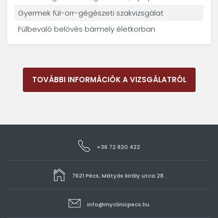
Gyermek fül-orr-gégészeti szakvizsgálat
Fülbevaló belövés bármely életkorban
TOVÁBBI INFORMÁCIÓK A VIZSGÁLATRÓL
+36 72 820 422
7621 Pécs, Mátyás király utca 28.
info@myclinicpecs.hu