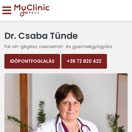
Dr. Csaba Tünde
Fül-orr-gégész, csecsemő- és gyermekgyógyász
IDŐPONTFOGLALÁS
+36 72 820 422