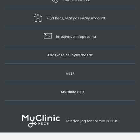
7621 Pécs, Mátyás király utca 28.
info@myclinicpecs.hu
Adatkezelési nyilatkozat
ÁSZF
MyClinic Plus
Minden jog fenntartva © 2019