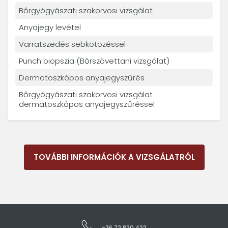
Bőrgyógyászati szakorvosi vizsgálat
Anyajegy levétel
Varratszedés sebkötözéssel
Punch biopszia (Bőrszövettani vizsgálat)
Dermatoszkópos anyajegyszűrés
Bőrgyógyászati szakorvosi vizsgálat
dermatoszkópos anyajegyszűréssel
TOVÁBBI INFORMÁCIÓK A VIZSGÁLATRÓL
+36 72 820 422