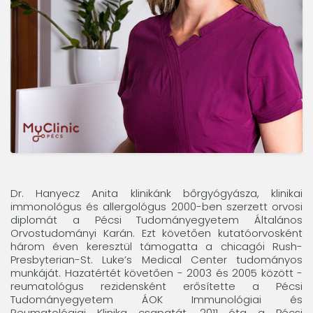
Dr. Hanyecz Anita klinikánk bőrgyógyásza, klinikai
immonológus és allergológus 2000-ben szerzett orvosi
diplomát a Pécsi Tudományegyetem Általános
Orvostudományi Karán. Ezt követően kutatóorvosként
három éven keresztül támogatta a chicagói Rush-
Presbyterian-St. Luke’s Medical Center tudományos
munkáját. Hazatértét követően - 2003 és 2005 között -
reumatológus rezidensként erősítette a Pécsi
Tudományegyetem ÁOK Immunológiai és
Reumatológiai Klinika csapatát. 2011 óta a Pécsi