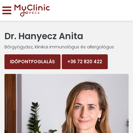
Dr. Hanyecz Anita
Bőrgyógyász, klinikai immunológus és allergológus
IDŐPONTFOGLALÁS
+36 72 820 422