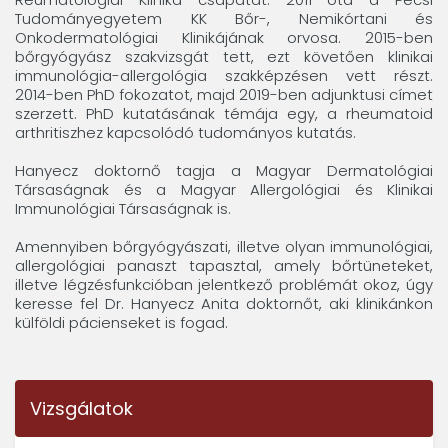
Tudományegyetem KK Bőr-, Nemikórtani és
Onkodermatológiai Klinikájának orvosa. 2015-ben
bőrgyógyász szakvizsgát tett, ezt követően klinikai
immunológia-allergológia szakképzésen vett részt.
2014-ben PhD fokozatot, majd 2019-ben adjunktusi címet
szerzett. PhD kutatásának témája egy, a rheumatoid
arthritiszhez kapcsolódó tudományos kutatás.
Hanyecz doktornő tagja a Magyar Dermatológiai
Társaságnak és a Magyar Allergológiai és Klinikai
Immunológiai Társaságnak is.
Amennyiben bőrgyógyászati, illetve olyan immunológiai,
allergológiai panaszt tapasztal, amely bőrtüneteket,
illetve légzésfunkcióban jelentkező problémát okoz, úgy
keresse fel Dr. Hanyecz Anita doktornőt, aki klinikánkon
külföldi pácienseket is fogad.
Vizsgálatok