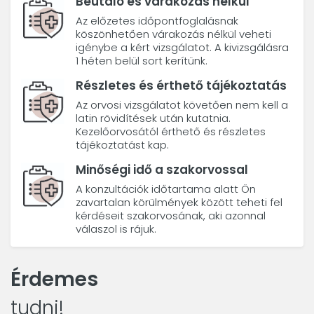
Beutaló és várakozás nélkül
Az előzetes időpontfoglalásnak
köszönhetően várakozás nélkül veheti
igénybe a kért vizsgálatot. A kivizsgálásra
1 héten belül sort kerítünk.
Részletes és érthető tájékoztatás
Az orvosi vizsgálatot követően nem kell a
latin rövidítések után kutatnia.
Kezelőorvosától érthető és részletes
tájékoztatást kap.
Minőségi idő a szakorvossal
A konzultációk időtartama alatt Ön
zavartalan körülmények között teheti fel
kérdéseit szakorvosának, aki azonnal
válaszol is rájuk.
Érdemes
tudni!