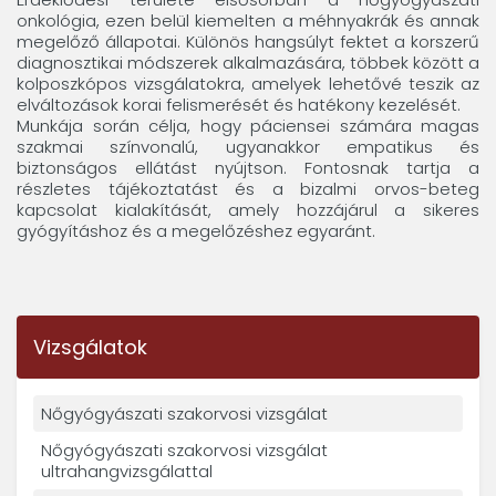
onkológia, ezen belül kiemelten a méhnyakrák és annak
megelőző állapotai. Különös hangsúlyt fektet a korszerű
diagnosztikai módszerek alkalmazására, többek között a
kolposzkópos vizsgálatokra, amelyek lehetővé teszik az
elváltozások korai felismerését és hatékony kezelését.
Munkája során célja, hogy páciensei számára magas
szakmai színvonalú, ugyanakkor empatikus és
biztonságos ellátást nyújtson. Fontosnak tartja a
részletes tájékoztatást és a bizalmi orvos-beteg
kapcsolat kialakítását, amely hozzájárul a sikeres
gyógyításhoz és a megelőzéshez egyaránt.
Vizsgálatok
Nőgyógyászati szakorvosi vizsgálat
Nőgyógyászati szakorvosi vizsgálat
ultrahangvizsgálattal