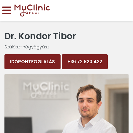
Dr. Kondor Tibor
Szülész-nőgyógyász
IDŐPONTFOGLALÁS
+36 72 820 422