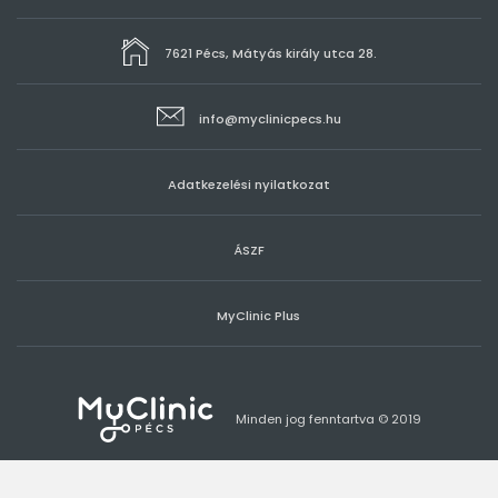
7621 Pécs, Mátyás király utca 28.
info@myclinicpecs.hu
Adatkezelési nyilatkozat
ÁSZF
MyClinic Plus
Minden jog fenntartva © 2019