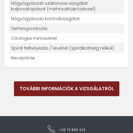
Nőgyógyászati szakorvosi vizsgálat
kolposzkópiával (méhnyaktükrözéssel)
Nőgyógyászati kontrollvizsgálat
Terhesgondozás
Citológiai mintavétel
Spirál felhelyezés / levétel (spirálköltség nélkül)
Receptírás
TOVÁBBI INFORMÁCIÓK A VIZSGÁLATRÓL
+36 72 820 422