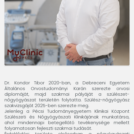
Dr. Kondor Tibor 2020-ban, a Debreceni Egyetem
Általános Orvostudományi Karán szerezte orvosi
diplomáját, majd szakmai pályáját a szülészet-
nőgyógyászat területén folytatta. Szülész-nőgyógyász
szakvizsgáját 2025-ben szerezte meg.
Jelenleg a Pécsi Tudományegyetem Klinikai Központ
Szülészeti és Nőgyógyászati Klinikájának munkatársa,
ahol mindennapi betegellátó tevékenysége mellett
folyamatosan fejleszti szakmai tudását.
Érdeklődési területe elsősorban a nőgyógyászati