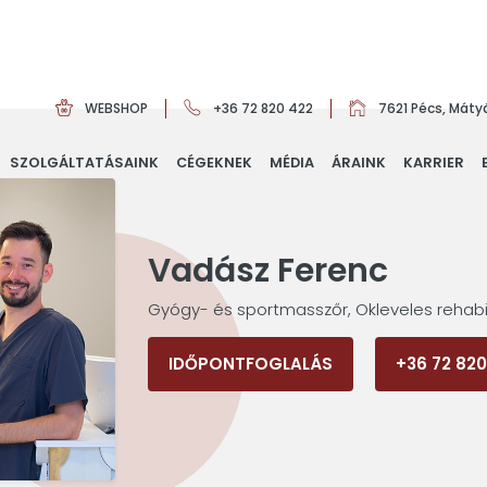
WEBSHOP
+36 72 820 422
7621 Pécs, Mátyá
SZOLGÁLTATÁSAINK
CÉGEKNEK
MÉDIA
ÁRAINK
KARRIER
Vadász Ferenc
Gyógy- és sportmasszőr, Okleveles rehabi
IDŐPONTFOGLALÁS
+36 72 820