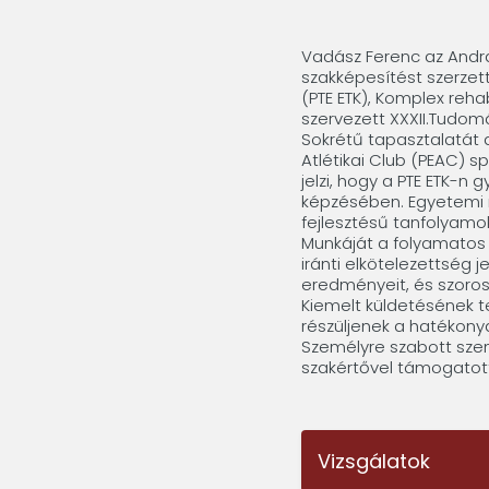
Vadász Ferenc az Andr
szakképesítést szerze
(PTE ETK), Komplex reha
szervezett XXXII.Tudomá
Sokrétű tapasztalatát 
Atlétikai Club (PEAC) 
jelzi, hogy a PTE ETK-n 
képzésében. Egyetemi 
fejlesztésű tanfolyamo
Munkáját a folyamatos 
iránti elkötelezettség
eredményeit, és szoros
Kiemelt küldetésének t
részüljenek a hatékony
Személyre szabott szem
szakértővel támogatot
Vizsgálatok