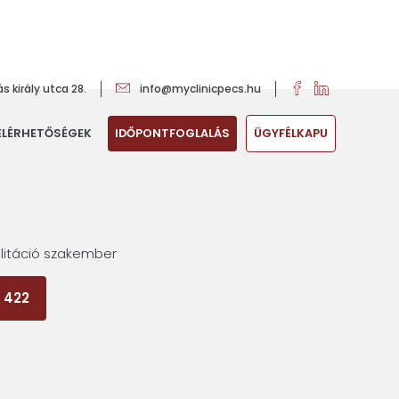
s király utca 28.
info@myclinicpecs.hu
ELÉRHETŐSÉGEK
IDŐPONTFOGLALÁS
ÜGYFÉLKAPU
litáció szakember
 422