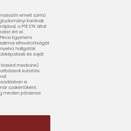
asszőri emelt szintű
égtudományi Karának
jával, a PTE ETK által
zést ért el.
 Pécsi Egyetemi
zakmai elhivatottságát
l nyelvű hallgatók
bbképzések és saját
ce-based medicine)
atbázisok kutatási
val.
ácsadásban is
már szakértőként.
kig minden páciense