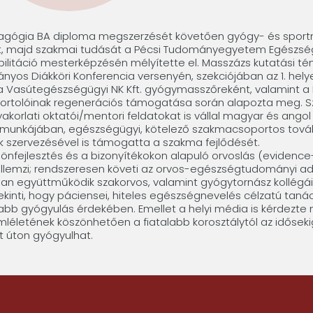
agógia BA diploma megszerzését követően gyógy- és sportm
tt, majd szakmai tudását a Pécsi Tudományegyetem Egészs
bilitáció mesterképzésén mélyítette el. Masszázs kutatási témá
nyos Diákköri Konferencia versenyén, szekciójában az 1. helye
a Vasútegészségügyi NK Kft. gyógymasszőreként, valamint a
sportolóinak regenerációs támogatása során alapozta meg. S
gyakorlati oktatói/mentori feldatokat is vállal magyar és ango
munkájában, egészségügyi, kötelező szakmacsoportos tová
k szervezésével is támogatta a szakma fejlődését.
önfejlesztés és a bizonyítékokon alapuló orvoslás (eviden
 jellemzi; rendszeresen követi az orvos-egészségtudományi ad
an együttműködik szakorvos, valamint gyógytornász kollégái
ekinti, hogy páciensei, hiteles egészségnevelés célzatú tan
abb gyógyulás érdekében. Emellet a helyi média is kérdezte 
léletének köszönhetően a fiatalabb korosztálytól az időse
t úton gyógyulhat.