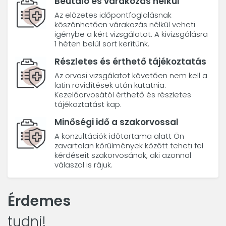
Beutaló és várakozás nélkül
Az előzetes időpontfoglalásnak
köszönhetően várakozás nélkül veheti
igénybe a kért vizsgálatot. A kivizsgálásra
1 héten belül sort kerítünk.
Részletes és érthető tájékoztatás
Az orvosi vizsgálatot követően nem kell a
latin rövidítések után kutatnia.
Kezelőorvosától érthető és részletes
tájékoztatást kap.
Minőségi idő a szakorvossal
A konzultációk időtartama alatt Ön
zavartalan körülmények között teheti fel
kérdéseit szakorvosának, aki azonnal
válaszol is rájuk.
Érdemes
tudni!